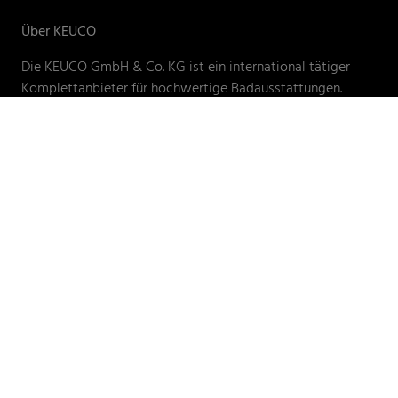
Über KEUCO
Die KEUCO GmbH & Co. KG ist ein international tätiger
Komplettanbieter für hochwertige Badausstattungen.
KEUCO bietet ein großes Sortiment an Armaturen,
Accessoires, Spiegelschränken, Licht und Spiegeln,
Waschtischen und Badmöbeln „made in Germany“. Design
und Funktion spielen bei KEUCO eine entscheidende Rolle.
Die perfekt verarbeiteten Produkte sollen ästhetische
Formen mit sinnhaften Funktionalitäten vereinen. Ein
Anspruch, der von der Idee bis zur Umsetzung konsequent
berücksichtigt wird. Die Zusammenarbeit mit Designern
hat bei KEUCO eine lange Tradition. Das Unternehmen ist
seit seiner Gründung im Jahre 1953 in Familienhand und hat
seinen Hauptsitz im westfälischen Hemer.