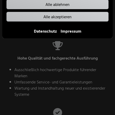
Individuelle Planung und Beratung
Alle ablehnen
Basierend auf Ihren Vorstellungen und Bedürfnissen
Alle akzeptieren
Umfassende Beratung zu verschiedenen Systemen
Transparente Kostenaufstellung
Datenschutz
Impressum
Hohe Qualität und fachgerechte Ausführung
Ausschließlich hochwertige Produkte führender
Marken
Umfassende Service- und Garantieleistungen
Wartung und Instandhaltung neuer und existierender
Systeme