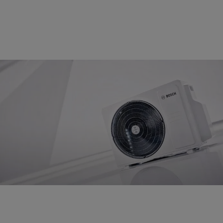
Erstklassiges Design.
Die Climate 7000i überzeugt durch ihr attraktives Design
und hochwertige Komponenten.